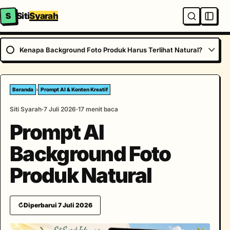
S
Siti
Syarah
Kenapa Background Foto Produk Harus Terlihat Natural?
Beranda
›
Prompt AI & Konten Kreatif
Siti Syarah
7 Juli 2026
17 menit baca
Prompt AI
Background Foto
Produk Natural
↻
Diperbarui 7 Juli 2026