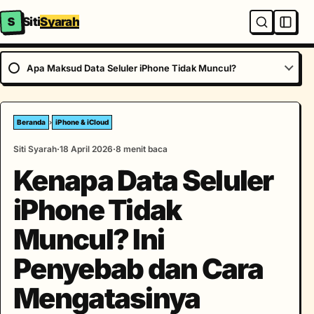
S
Siti
Syarah
Apa Maksud Data Seluler iPhone Tidak Muncul?
Beranda
›
iPhone & iCloud
Siti Syarah
18 April 2026
8 menit baca
Kenapa Data Seluler
iPhone Tidak
Muncul? Ini
Penyebab dan Cara
Mengatasinya