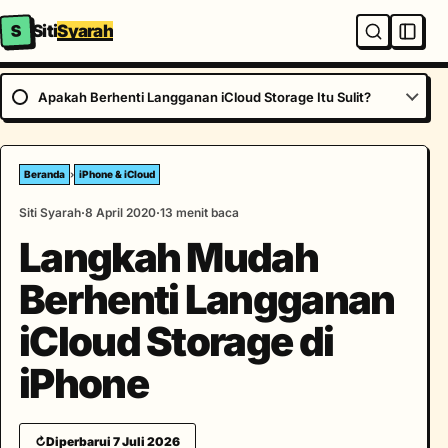
S
Siti
Syarah
Apakah Berhenti Langganan iCloud Storage Itu Sulit?
Beranda
›
iPhone & iCloud
Siti Syarah
8 April 2020
13 menit baca
Langkah Mudah
Berhenti Langganan
iCloud Storage di
iPhone
↻
Diperbarui 7 Juli 2026